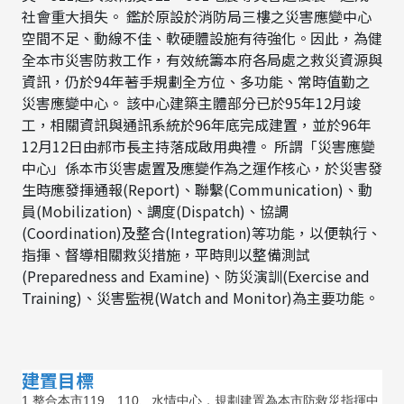
社會重大損失。 鑑於原設於消防局三樓之災害應變中心
空間不足、動線不佳、軟硬體設施有待強化。因此，為健
全本市災害防救工作，有效統籌本府各局處之救災資源與
資訊，仍於94年著手規劃全方位、多功能、常時值勤之
災害應變中心。 該中心建築主體部分已於95年12月竣
工，相關資訊與通訊系統於96年底完成建置，並於96年
12月12日由郝市長主持落成啟用典禮。 所謂「災害應變
中心」係本市災害處置及應變作為之運作核心，於災害發
生時應發揮通報(Report)、聯繫(Communication)、動
員(Mobilization)、調度(Dispatch)、協調
(Coordination)及整合(Integration)等功能，以便執行、
指揮、督導相關救災措施，平時則以整備測試
(Preparedness and Examine)、防災演訓(Exercise and
Training)、災害監視(Watch and Monitor)為主要功能。
建置目標
1.整合本市119、110、水情中心，規劃建置為本市防救災指揮中