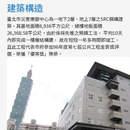
建築構造
臺北市災害應變中心為一地下2層、地上7層之SRC鋼構建
築，其基地面積6,936平方公尺、總樓地板面積
26,368.58平公尺。由於係採先進之預鑄工法， 平均10天
內即完成一樓層結構體， 故在短短一年多時間即竣工，
且此工程代表市府參加96年度第七屆公共工程金質獎評
選，榮獲「優等獎」殊榮。