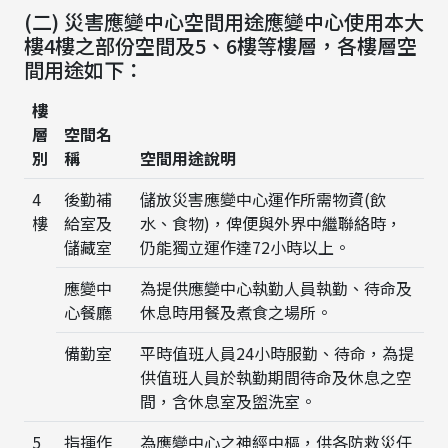
(二) 災害應變中心空間用途應變中心使用本大
樓4樓之部份空間及5、6樓等樓層，各樓層空
間用途如下：
樓
層
空間名
別
稱
空間用途說明
4
後勤補
儲放災害應變中心運作所需物資(飲
樓
給室及
水、食物)，俾便與外界中繼聯絡時，
儲藏室
仍能獨立運作達72小時以上。
應變中
為提供應變中心執勤人員執勤、待命及
心餐廳
休息時用餐及煮食之場所。
備勤室
平時值班人員24小時服勤、待命，為提
供值班人員於執勤期間待命及休息之空
間，含休息室及盥洗室。
5
指揮作
為應變中心之神經中樞，供各防救災任