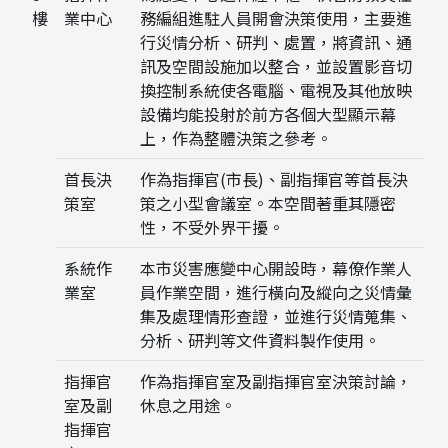
樓
業中心
務編組進駐人員開會決策使用，主要進
行災情分析、研判、處置，將資訊、通
訊及空間設施加以整合，並設置影音切
換控制系統使各電腦、電視及其他放映
設備均能投射於前方各個大型顯示幕
上，作為整體決策之參考。
首長決
作為指揮官(市長)、副指揮官等首長決
策室
策之小型會議室。本空間著重其隱密
性，不受外界干擾。
系統作
本市災害應變中心開設時，幕僚作業人
業室
員作業空間，進行橫向及縱向之災情彙
集及處理情形查證，並進行災情蒐集、
分析、研判等文件資料製作使用。
指揮官
作為指揮官室及副指揮官室決策討論，
室及副
休息之用途。
指揮官