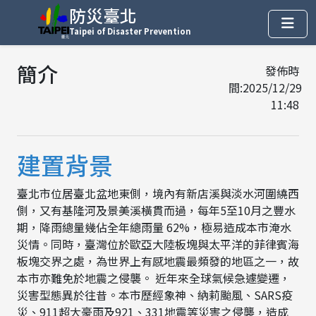
防災臺北
Taipei of Disaster Prevention
簡介
發佈時
間:2025/12/29
11:48
建置背景
臺北市位居臺北盆地東側，境內有新店溪與淡水河圍繞西
側，又有基隆河及景美溪橫貫而過，每年5至10月之豐水
期，降雨總量幾佔全年總雨量 62%，極易造成本市淹水
災情。同時，臺灣位於歐亞大陸板塊與太平洋的菲律賓海
板塊交界之處，為世界上有感地震最頻發的地區之一，故
本市亦難免於地震之侵襲。 近年來全球氣候急遽變遷，
災害型態異於往昔。本市歷經象神、納莉颱風、SARS疫
災、911超大豪雨及921、331地震等災害之侵襲，造成