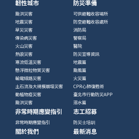
韌性城市
防災準備
颱洪災害
可供避難收容場所
地震災害
防空避難收容處所
旱災災害
消防局
傳染病災害
警察局
火山災害
醫院
熱浪災害
防災宣導資訊
寒流低溫災害
地震篇
懸浮微粒物質災害
颱風篇
輸電線路災害
火災篇
土石流及大規模崩塌災害
CPR心肺復甦術
動植物疫災害
臺北市行動防災APP
颱洪災害
溺水篇
非常時期應變指引
志工招募
非常時期應變指引
防災士培訓
關於我們
最新消息