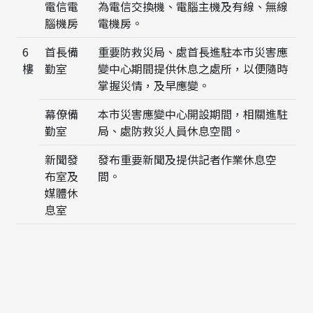
電信電
為電信交換機、電腦主機及有線、無線
腦機房
電機房。
6
首長備
重要防救災局、處首長進駐本市災害應
樓
勤室
變中心期間提供休息之處所，以便隨時
掌握災情，及早應變。
幕僚備
本市災害應變中心開設期間，相關進駐
勤室
局、處防救災人員休息空間。
新聞發
發布重要新聞及提供記者作業休息空
布室及
間。
媒體休
息室