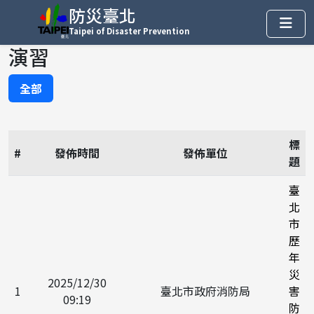
防災臺北
Taipei of Disaster Prevention
演習
全部
標
#
發佈時間
發佈單位
題
臺
北
市
歷
年
災
2025/12/30
1
臺北市政府消防局
害
09:19
防