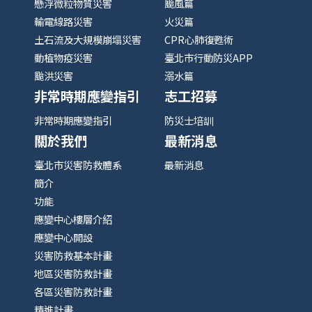
懸浮微粒物質災害
颱風篇
輸電線路災害
火災篇
土石流及大規模崩塌災害
CPR心肺復甦術
動植物疫災害
臺北市行動防災APP
颱洪災害
溺水篇
非常時期應變指引
志工招募
非常時期應變指引
防災士培訓
關於我們
最新消息
臺北市災害防救體系
最新消息
簡介
功能
應變中心樓層介紹
應變中心開設
災害防救基本計畫
地區災害防救計畫
各區災害防救計畫
精進計畫