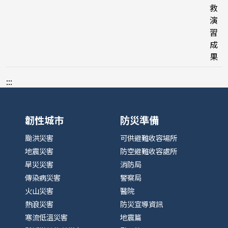
救
演
習
成
果
:::
韌性城市
防災準備
颱洪災害
可供避難收容場所
地震災害
防空避難收容處所
旱災災害
消防局
傳染病災害
警察局
火山災害
醫院
熱浪災害
防災宣導資訊
寒流低溫災害
地震篇