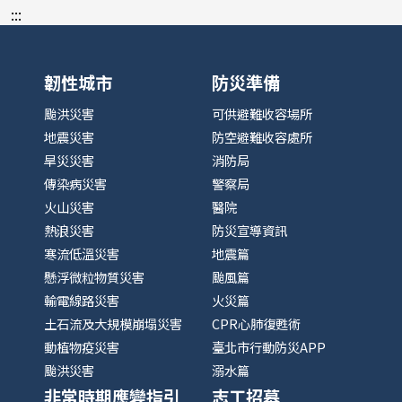
:::
韌性城市
防災準備
颱洪災害
可供避難收容場所
地震災害
防空避難收容處所
旱災災害
消防局
傳染病災害
警察局
火山災害
醫院
熱浪災害
防災宣導資訊
寒流低溫災害
地震篇
懸浮微粒物質災害
颱風篇
輸電線路災害
火災篇
土石流及大規模崩塌災害
CPR心肺復甦術
動植物疫災害
臺北市行動防災APP
颱洪災害
溺水篇
非常時期應變指引
志工招募