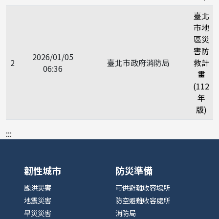
臺北
市地
區災
害防
2026/01/05
2
臺北市政府消防局
救計
06:36
畫
(112
年
版)
:::
韌性城市
防災準備
颱洪災害
可供避難收容場所
地震災害
防空避難收容處所
旱災災害
消防局