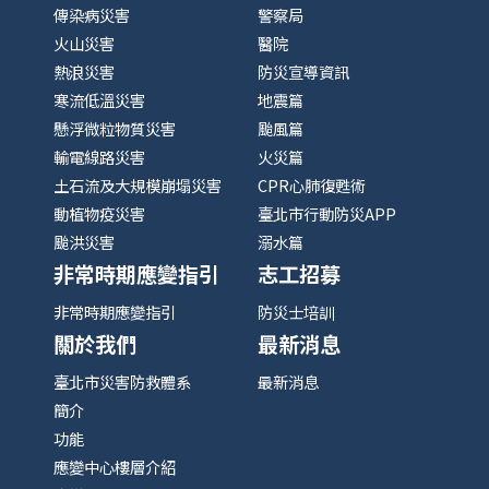
傳染病災害
警察局
火山災害
醫院
熱浪災害
防災宣導資訊
寒流低溫災害
地震篇
懸浮微粒物質災害
颱風篇
輸電線路災害
火災篇
土石流及大規模崩塌災害
CPR心肺復甦術
動植物疫災害
臺北市行動防災APP
颱洪災害
溺水篇
非常時期應變指引
志工招募
非常時期應變指引
防災士培訓
關於我們
最新消息
臺北市災害防救體系
最新消息
簡介
功能
應變中心樓層介紹