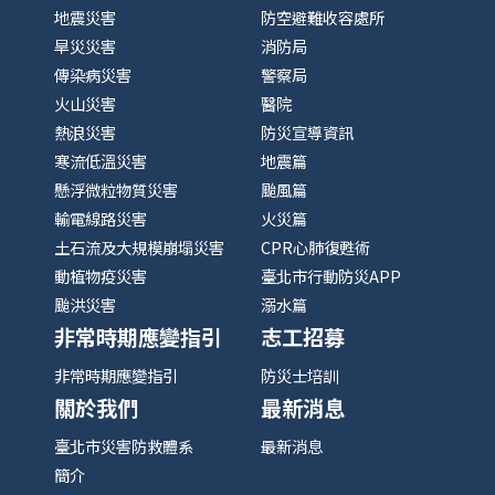
地震災害
防空避難收容處所
旱災災害
消防局
傳染病災害
警察局
火山災害
醫院
熱浪災害
防災宣導資訊
寒流低溫災害
地震篇
懸浮微粒物質災害
颱風篇
輸電線路災害
火災篇
土石流及大規模崩塌災害
CPR心肺復甦術
動植物疫災害
臺北市行動防災APP
颱洪災害
溺水篇
非常時期應變指引
志工招募
非常時期應變指引
防災士培訓
關於我們
最新消息
臺北市災害防救體系
最新消息
簡介