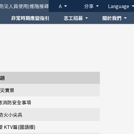
(防災人員使用)
進階搜尋
A
分享
Language
非常時期應變指引
志工招募
關於我們
題
災實景
意消防安全事項
防火小尖兵
KTV篇(國語版)