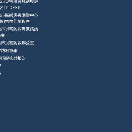
北市災害演習規劃與評
引T-DEEP
北市區級災害應變中心
編組標準作業程序
北市災害防救專家諮詢
員會
北市災害防救辦公室
害防救會報
害應變檢討報告
習
練