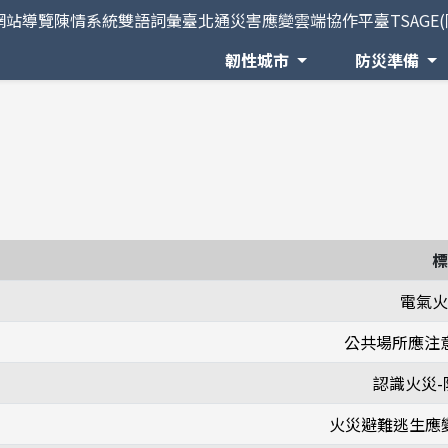
網站導覽
陳情系統
雙語詞彙
臺北通
災害應變雲端協作平臺TSAGE
韌性城市
防災準備
標
電氣火
公共場所應注
認識火災-
火災避難逃生應變 