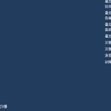
臺
估指
臺
各
臺
委
臺
災
災
演
訓
號5樓