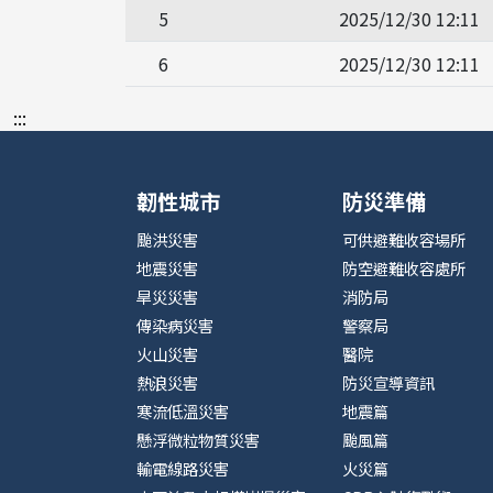
5
2025/12/30 12:11
6
2025/12/30 12:11
:::
韌性城市
防災準備
颱洪災害
可供避難收容場所
地震災害
防空避難收容處所
旱災災害
消防局
傳染病災害
警察局
火山災害
醫院
熱浪災害
防災宣導資訊
寒流低溫災害
地震篇
懸浮微粒物質災害
颱風篇
輸電線路災害
火災篇