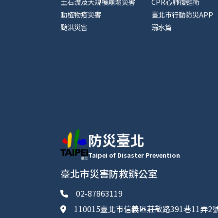
土石流及大規模崩塌災害
CPR心肺復甦術
動植物疫災害
臺北市行動防災APP
颱洪災害
溺水篇
防災臺北
Taipei of Disaster Prevention
臺北市災害防救辦公室
02-87863119
110015臺北市信義區莊敬路391巷11弄2