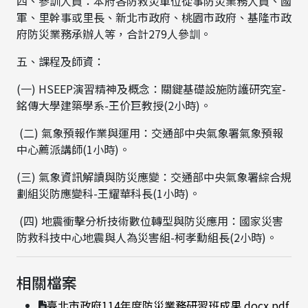
四、參訓人員：本府各防救災單位從事防災業務人員、國
軍、里幹事或里長、新北市政府、桃園市政府、基隆市政
府防災業務承辦人等，合計279人參訓。
五、課程及師資：
(一) HSEEP演習精神及概念：關鍵基礎設施防護研究室-
銘傳大學建築學系-王价巨教授(2小時)。
(二) 氣象預報作業與運用：交通部中央氣象署氣象預報
中心薦派講師(1小時)。
(三) 氣象資訊解讀與防災應變：交通部中央氣象署綜合規
劃組災防應變科-王耀華科長(1小時)。
(四) 地震衝擊分析技術數位轉型與防災應用：國家災害
防救科技中心地震與人為災害組-柯孝勳組長(2小時)。
相關檔案
臺北市政府114年度防災業務研習班成果.docx.pdf