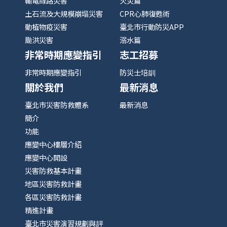
輸電線路災害
火災篇
土石流及大規模崩塌災害
CPR心肺復甦術
動植物疫災害
臺北市行動防災APP
颱洪災害
溺水篇
非常時期應變指引
志工招募
非常時期應變指引
防災士培訓
關於我們
最新消息
臺北市災害防救體系
最新消息
簡介
功能
應變中心樓層介紹
應變中心開設
災害防救基本計畫
地區災害防救計畫
各區災害防救計畫
精進計畫
臺北市災害演習規劃與評