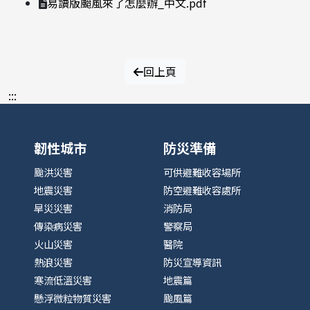
易讀版颱風來了怎麼辦_中文.pdf
回上頁
:::
韌性城市
防災準備
颱洪災害
可供避難收容場所
地震災害
防空避難收容處所
旱災災害
消防局
傳染病災害
警察局
火山災害
醫院
熱浪災害
防災宣導資訊
寒流低溫災害
地震篇
懸浮微粒物質災害
颱風篇