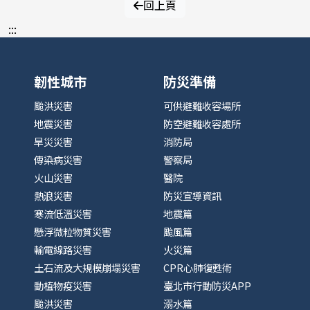
回上頁
:::
韌性城市
防災準備
颱洪災害
可供避難收容場所
地震災害
防空避難收容處所
旱災災害
消防局
傳染病災害
警察局
火山災害
醫院
熱浪災害
防災宣導資訊
寒流低溫災害
地震篇
懸浮微粒物質災害
颱風篇
輸電線路災害
火災篇
土石流及大規模崩塌災害
CPR心肺復甦術
動植物疫災害
臺北市行動防災APP
颱洪災害
溺水篇