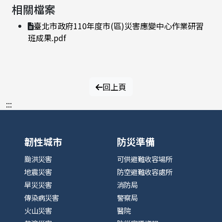
相關檔案
臺北市政府110年度市(區)災害應變中心作業研習
班成果.pdf
回上頁
:::
韌性城市
防災準備
颱洪災害
可供避難收容場所
地震災害
防空避難收容處所
旱災災害
消防局
傳染病災害
警察局
火山災害
醫院