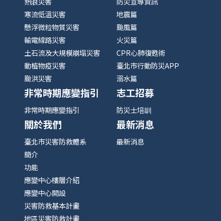
熱浪災害
防災宣導資訊
寒流低溫災害
地震篇
懸浮微粒物質災害
颱風篇
輸電線路災害
火災篇
土石流及大規模崩塌災害
CPR心肺復甦術
動植物疫災害
臺北市行動防災APP
颱洪災害
溺水篇
非常時期應變指引
志工招募
非常時期應變指引
防災士培訓
關於我們
最新消息
臺北市災害防救體系
最新消息
簡介
功能
應變中心樓層介紹
應變中心開設
災害防救基本計畫
地區災害防救計畫