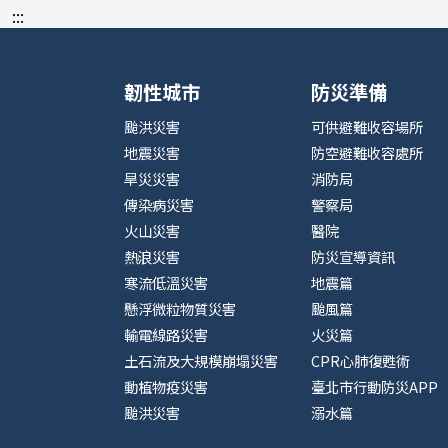
:::
韌性城市
防災準備
颱洪災害
可供避難收容場所
地震災害
防空避難收容處所
旱災災害
消防局
傳染病災害
警察局
火山災害
醫院
熱浪災害
防災宣導資訊
寒流低溫災害
地震篇
懸浮微粒物質災害
颱風篇
輸電線路災害
火災篇
土石流及大規模崩塌災害
CPR心肺復甦術
動植物疫災害
臺北市行動防災APP
颱洪災害
溺水篇