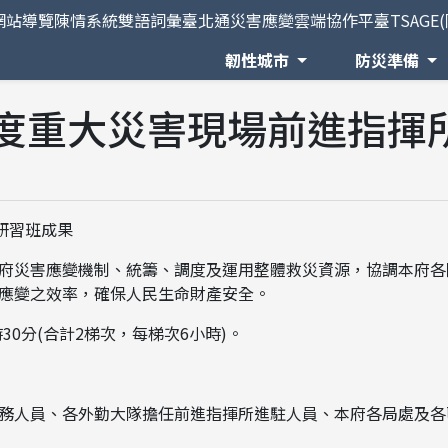
網站導覽
陳情系統
雙語詞彙
臺北通
災害應變雲端協作平臺TSAGE
韌性城市
防災準備
年度重大災害現場前進指揮
研習班成果
府災害應變機制、統籌、調度及運用整體救災資源，協調本府各
應變之效率，確保人民生命財產安全。
時30分(合計2梯次，每梯次6小時)。
務人員、各外勤大隊擔任前進指揮所進駐人員、本府各局處及各區