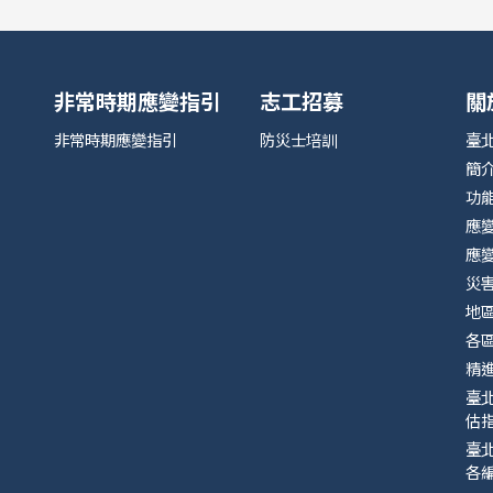
非常時期應變指引
志工招募
關
非常時期應變指引
防災士培訓
臺
簡
功
應
應
災
地
各
精
臺
估指
臺
各