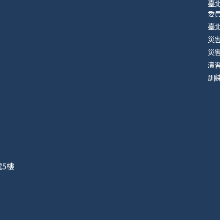
臺
委
臺
災
災
演
訓
號5樓