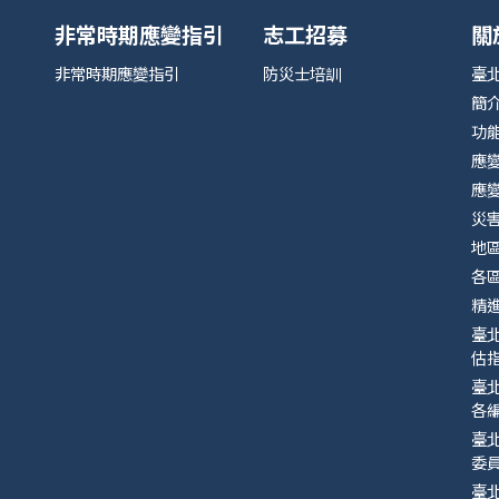
非常時期應變指引
志工招募
關
非常時期應變指引
防災士培訓
臺
簡
功
應
應
災
地
各
精
臺
估指
臺
各
臺
委
臺