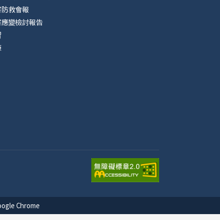
害防救會報
害應變檢討報告
習
練
le Chrome