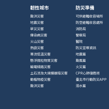
韌性城市
防災準備
颱洪災害
可供避難收容場所
地震災害
防空避難收容處所
旱災災害
消防局
傳染病災害
警察局
火山災害
醫院
熱浪災害
防災宣導資訊
寒流低溫災害
地震篇
懸浮微粒物質災害
颱風篇
輸電線路災害
火災篇
土石流及大規模崩塌災害
CPR心肺復甦術
動植物疫災害
臺北市行動防災APP
颱洪災害
溺水篇