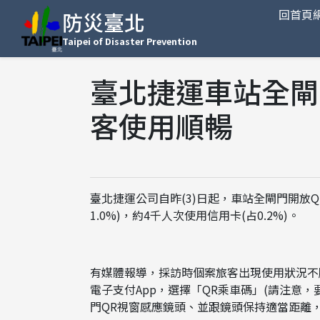
回首頁
防災臺北
Taipei of Disaster Prevention
臺北捷運車站全閘
客使用順暢
臺北捷運公司自昨(3)日起，車站全閘門開放
1.0%)，約4千人次使用信用卡(占0.2%)。
有媒體報導，採訪時個案旅客出現使用狀況不
電子支付App，選擇「QR乘車碼」(請注意
門QR視窗感應鏡頭、並跟鏡頭保持適當距離