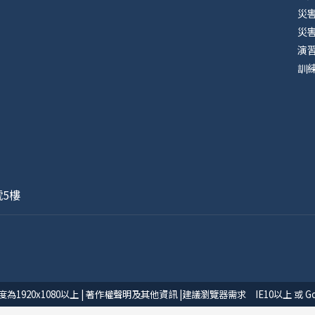
災
災
演
訓
號5樓
1920x1080以上 | 著作權聲明及其他資訊 |建議瀏覽器需求 IE10以上 或 Goog