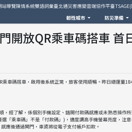
網站導覽
陳情系統
雙語詞彙
臺北通
災害應變雲端協作平臺TSAGE
韌性城市
防災準備
門開放QR乘車碼搭車 首
QR乘車碼搭車，啟用後系統正常，旅客使用順暢。昨日總運量184
順，經了解，係個別手機設定、錯開付款碼感應或未熟悉操作所
，要選「乘車碼」不是「付款碼」)，適度調高手機螢幕亮度，注
，感應後通過閘門，車資將從電子支付帳戶扣款。