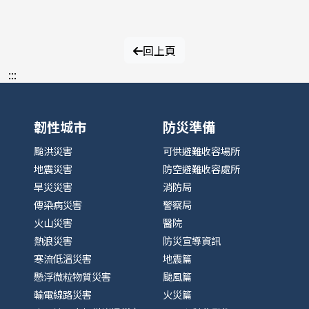
回上頁
:::
韌性城市
防災準備
颱洪災害
可供避難收容場所
地震災害
防空避難收容處所
旱災災害
消防局
傳染病災害
警察局
火山災害
醫院
熱浪災害
防災宣導資訊
寒流低溫災害
地震篇
懸浮微粒物質災害
颱風篇
輸電線路災害
火災篇