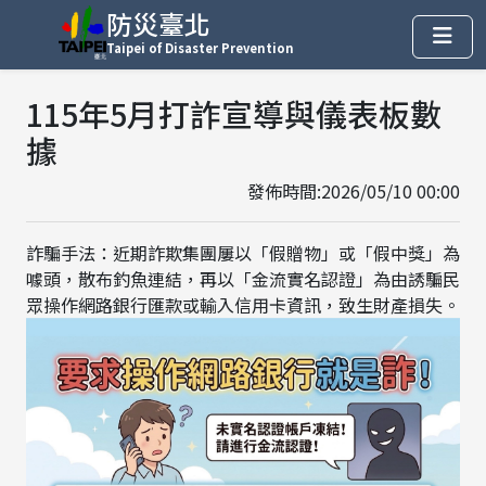
防災臺北
Taipei of Disaster Prevention
115年5月打詐宣導與儀表板數
據
發佈時間:2026/05/10 00:00
詐騙手法：近期詐欺集團屢以「假贈物」或「假中獎」為
噱頭，散布釣魚連結，再以「金流實名認證」為由誘騙民
眾操作網路銀行匯款或輸入信用卡資訊，致生財產損失。