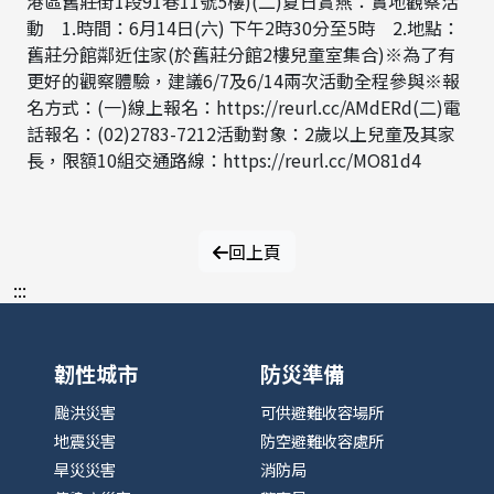
港區舊莊街1段91巷11號5樓)(二)夏日賞燕：實地觀察活
動 1.時間：6月14日(六) 下午2時30分至5時 2.地點：
舊莊分館鄰近住家(於舊莊分館2樓兒童室集合)※為了有
更好的觀察體驗，建議6/7及6/14兩次活動全程參與※報
名方式：(一)線上報名：https://reurl.cc/AMdERd(二)電
話報名：(02)2783-7212活動對象：2歲以上兒童及其家
長，限額10組交通路線：https://reurl.cc/MO81d4
回上頁
:::
韌性城市
防災準備
颱洪災害
可供避難收容場所
地震災害
防空避難收容處所
旱災災害
消防局