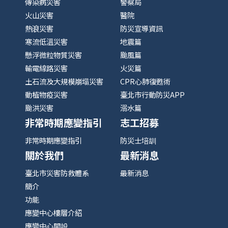
傳染病災害
警察局
火山災害
醫院
熱浪災害
防災宣導資訊
寒流低溫災害
地震篇
懸浮微粒物質災害
颱風篇
輸電線路災害
火災篇
土石流及大規模崩塌災害
CPR心肺復甦術
動植物疫災害
臺北市行動防災APP
颱洪災害
溺水篇
非常時期應變指引
志工招募
非常時期應變指引
防災士培訓
關於我們
最新消息
臺北市災害防救體系
最新消息
簡介
功能
應變中心樓層介紹
應變中心開設