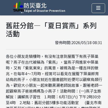
防災臺北
Taipei of Disaster Prevention
舊莊分館—「夏日賞燕」系列
活動
發佈時間:2026/05/18 08:31
各位小朋友走騎樓時，有沒有注意到屋簷下有燕子築巢
呢？燕子在古代被稱為「紫燕」，當燕子飛進家中築巢
時，又有「紫氣東來」的寓意，被視為是一種吉祥的徵
兆。在每年4～7月時，經常可以看見在屋簷下築巢孵育
幼鳥的燕子，小朋友就近在圖書館附近便可以觀察鳥類行
為。歡迎大小朋友一起來聽黑潮老師說故事，跟著老師一
起觀察燕子爸爸媽媽及小燕子！活動時間：(一)燕子生態
解說：講解燕子習性 1.時間：6月7日(六) 下午2時30分
至4時 2.地點：舊莊分館5樓多功能活動室 (臺北市南