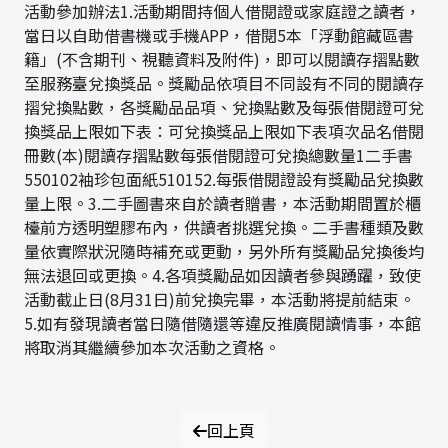
活動參加辦法1.活動期間持個人借閱證或家庭證之讀者，
當日以自助借書機或手機APP，借閱5本「浮動館藏區書
籍」(不含期刊、視聽資料及附件)，即可以閱讀存摺點數
至服務臺兌換獎品。獎勵品依項目不同設有不同的閱讀存
摺兌換點數，各獎勵品品項、兌換點數及每張借閱證可兌
換獎品上限如下表：可兌換獎品上限如下表項次品名借閱
冊數(本)閱讀存摺點數每張借閱證可兌換總數量1二手書
550102袖珍包面紙510152.每張借閱證設有獎勵品兌換數
量上限。3.二手圖書來自於讀者贈書，本活動期間置於櫃
檯前方透明塑膠布內，供讀者挑選兌換。二手書種類及數
量依實際狀況隨時補充或更動，另外所有獎勵品兌換後均
無法退回或更換。4.各項獎勵品如因讀者參與踴躍，致使
活動截止日(8月31日)前兌換完畢，本活動將提前結束。
5.如有發現讀者當日隨借隨還等違反推廣閱讀情事，本館
將取消其繼續參加本次活動之資格。
回上頁