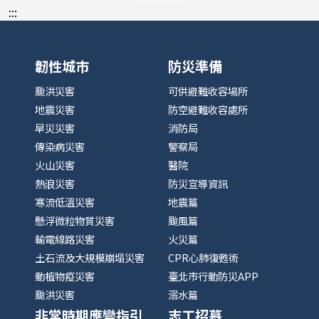
:::
韌性城市
防災準備
颱洪災害
可供避難收容場所
地震災害
防空避難收容處所
旱災災害
消防局
傳染病災害
警察局
火山災害
醫院
熱浪災害
防災宣導資訊
寒流低溫災害
地震篇
懸浮微粒物質災害
颱風篇
輸電線路災害
火災篇
土石流及大規模崩塌災害
CPR心肺復甦術
動植物疫災害
臺北市行動防災APP
颱洪災害
溺水篇
非常時期應變指引
志工招募