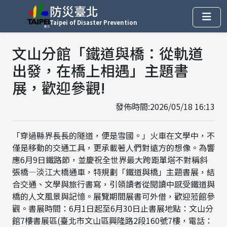
防災臺北
Taipei of Disaster Prevention
文山分館「鐵道與橋：從軌道
出發，在橋上相遇」主題書
展，歡迎參觀!
發佈時間:2026/05/18 16:13
「穿過縣界長長的隧道，便是雪國。」火車在文學中，不
僅是移動的交通工具，更承載著人們對遠方的想像。為響
應6月9日鐵路節，並慶祝全世界最大跨距單塔不對稱斜
張橋—淡江大橋通車，特規劃「鐵道與橋」主題書展，結
合交通、文學與旅行書寫，引領讀者從閱讀中感受鐵道與
橋的人文風景與記憶。展覽期間展書可外借，歡迎蒞館參
觀。書展時間：6月1日起至6月30日止書展地點：文山分
館7樓書展區(臺北市文山區興隆路2段160號7樓，電話：