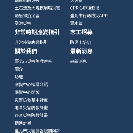
土石流及大規模崩塌災害
CPR心肺復甦術
動植物疫災害
臺北市行動防災APP
颱洪災害
溺水篇
非常時期應變指引
志工招募
非常時期應變指引
防災士培訓
關於我們
最新消息
臺北市災害防救體系
最新消息
簡介
功能
應變中心樓層介紹
應變中心開設
災害防救基本計畫
地區災害防救計畫
各區災害防救計畫
精進計畫
臺北市災害演習規劃與評