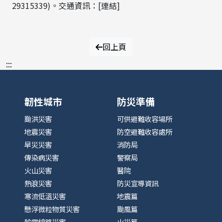
29315339)。交通資訊：[連結]
回上頁
:::
韌性城市
防災準備
颱洪災害
可供避難收容場所
地震災害
防空避難收容處所
旱災災害
消防局
傳染病災害
警察局
火山災害
醫院
熱浪災害
防災宣導資訊
寒流低溫災害
地震篇
懸浮微粒物質災害
颱風篇
輸電線路災害
火災篇