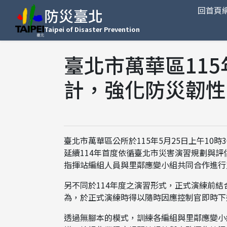
回首頁
防災臺北
Taipei of Disaster Prevention
臺北市萬華區115
計，強化防災韌性
臺北市萬華區公所於115年5月25日上午10
延續114年首度依循臺北市災害演習規劃與評
指揮站編組人員與里鄰應變小組共同合作進行
另不同於114年度之演習形式，正式演練前結
為，於正式演練時得以隨時因應控制官即時下
透過無腳本的模式，訓練各編組與里鄰應變小