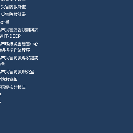
區災害防救計畫
區災害防救計畫
進計畫
北市災害演習規劃與評
引T-DEEP
北市區級災害應變中心
編組標準作業程序
北市災害防救專家諮詢
員會
北市災害防救辦公室
害防救會報
害應變檢討報告
習
練