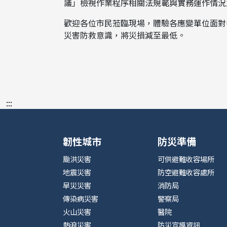
議」檢視作業程序相關法規範與實務運作情況
歡迎各位市民蒞臨現場，體驗各應變單位面對
災害防救意識，將災損減至最低。
:::
韌性城市
防災準備
颱洪災害
可供避難收容場所
地震災害
防空避難收容處所
旱災災害
消防局
傳染病災害
警察局
火山災害
醫院
熱浪災害
防災宣導資訊