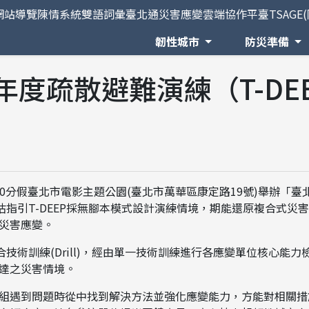
網站導覽
陳情系統
雙語詞彙
臺北通
災害應變雲端協作平臺TSAGE
韌性城市
防災準備
年度疏散避難演練（T-DE
時30分假臺北市電影主題公園(臺北市萬華區康定路19號)舉辦「
估指引T-DEEP採無腳本模式設計演練情境，期能還原複合式
災害應變。
合技術訓練(Drill)，經由單一技術訓練進行各應變單位核心能
達之災害情境。
組遇到問題時從中找到解決方法並強化應變能力，方能對相關措