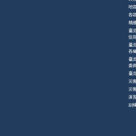
地
各
精
臺
估指
臺
各
臺
委
臺
災
災
演
訓