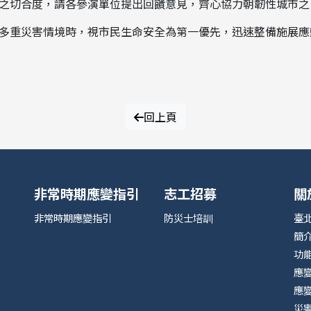
之切合度，請各參演單位提出回饋意見，齊心協力朝韌性城市之
多重災害情境時，視市民生命安全為第一優先，迅速整備施展應
回上頁
非常時期應變指引
志工招募
關
非常時期應變指引
防災士培訓
臺
簡
功
應
應
災