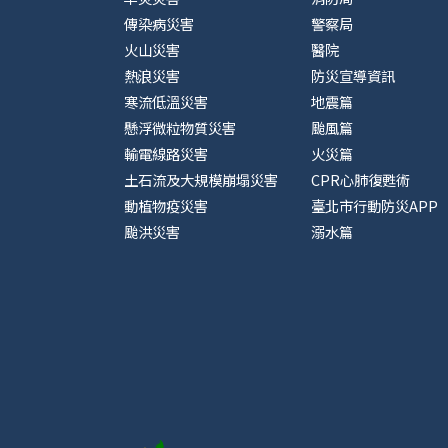
傳染病災害
警察局
火山災害
醫院
熱浪災害
防災宣導資訊
寒流低溫災害
地震篇
懸浮微粒物質災害
颱風篇
輸電線路災害
火災篇
土石流及大規模崩塌災害
CPR心肺復甦術
動植物疫災害
臺北市行動防災APP
颱洪災害
溺水篇