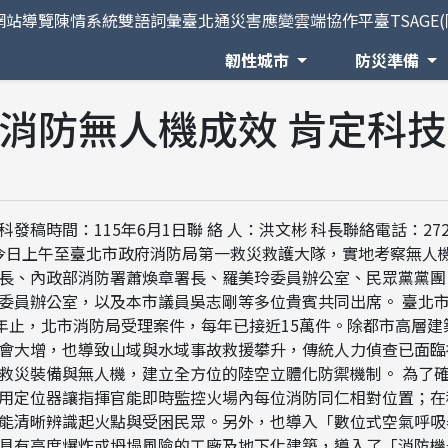
網站導覽
陳情系統
雙語詞彙
臺北通
災害應變雲端協作平臺TSAGE
韌性城市
防災準備
消防無人機成效 肯定科
時間：115年6月1日聯 絡 人：洪文彬 科長聯絡電話：2729
今日上午至臺北市政府消防局第一救災救護大隊，實地考察無人
長、內政部消防署蕭煥章署長、羅美玲委員辦公室、民眾黨黨團
委員辦公室，以及本市議員吳志剛等多位貴賓共同出席。 臺北
年止，北市消防局受理案件，每年已接近15萬件。除都市高層建
會大增，也導致山域與水域事故救援攀升，傳統人力偵查已面臨
救災裝備與無人機，建立全方位的陸空立體化防禦機制。 為了
用定位器讓指揮官能即時監控火場內每位消防同仁相對位置；在
能清晰辨識起火點與受困民眾。另外，也導入「數位式空氣呼吸
具有高度爆炸或坍塌風險的工廠及地下化建築，導入了「消防機