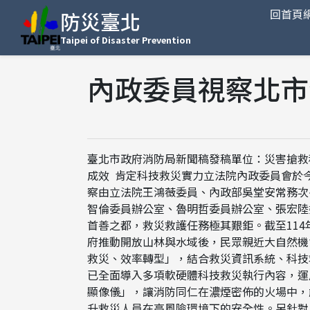
回首頁
防災臺北
Taipei of Disaster Prevention
內政委員視察北市
臺北市政府消防局新聞稿發稿單位：災害搶救科發稿
成效 肯定科技救災實力立法院內政委員會於
察由立法院王鴻薇委員、內政部吳堂安常務次
智倫委員辦公室、魯明哲委員辦公室、張宏陸
首善之都，救災救護任務極其艱鉅。截至114
府推動開放山林與水域後，民眾親近大自然機
救災、效率轉型」，結合救災資訊系統、科技
已全面導入多項軟硬體科技救災執行內容，運
顯像儀」，讓消防同仁在濃煙密佈的火場中，
升救災人員在高風險環境下的安全性。另針對