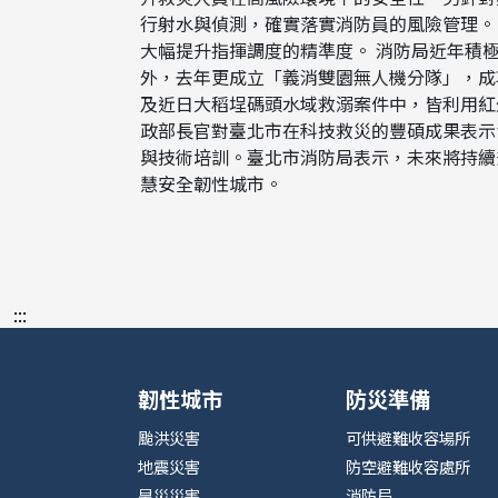
行射水與偵測，確實落實消防員的風險管理。
大幅提升指揮調度的精準度。 消防局近年積極
外，去年更成立「義消雙園無人機分隊」，成
及近日大稻埕碼頭水域救溺案件中，皆利用紅
政部長官對臺北市在科技救災的豐碩成果表示
與技術培訓。臺北市消防局表示，未來將持續
慧安全韌性城市。
:::
韌性城市
防災準備
颱洪災害
可供避難收容場所
地震災害
防空避難收容處所
旱災災害
消防局