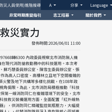
(防災人員使用)
進階搜尋
A
分享
Language
非常時期應變指引
志工招募
關於我們
技救災實力
發佈時間:2026/06/01 11:00
7668轉6300 內政委員視察北市消防無人機
機在現代消防搶救勤務中的科技運用。本次考
、蘇巧慧委員辦公室、陳雪生委員辦公室、張
市作為高人口密度、高樓林立且地下空間複雜的
築火警及地下共構等多樣化挑戰，在108年政
視角侷限。為此，北市消防局積極推動「科技
確保第一線消防同仁在複雜環境下的安全，北市
科技救災裝備運用方面，全面配置「紅外線熱
器」，供消防同仁精確監控氣瓶壓力，大幅提
器人」，代替消防隊員深入高危險核心區域進