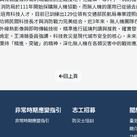
 消防局於111年開始採購無人機協勤，而無人機的運用已從過
培育科技人才，目前已訓練出129位領有交通部民航局專業證照的
功將民間科技長才與消防戰力完美結合。近3年來，無人機團隊
外線熱影像與即時傳輸技術，精準進行延燒判讀與搜救，確實發
肯定。王鴻薇委員強調，科技救災是現代城市安全的核心，未來
秉持「精進、突破」的精神，深化無人機在各類災害中的戰術應
回上頁
非常時期應變指引
志工招募
關
非常時期應變指引
防災士培訓
臺
簡
功