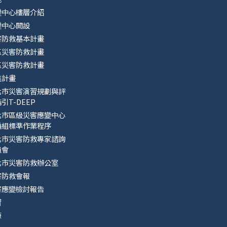
變中心樓層介紹
變中心開設
害防救基本計畫
區災害防救計畫
區災害防救計畫
進計畫
北市災害演習規劃與評
引T-DEEP
北市區級災害應變中心
編組標準作業程序
北市災害防救專家諮詢
員會
北市災害防救辦公室
害防救會報
害應變檢討報告
習
練