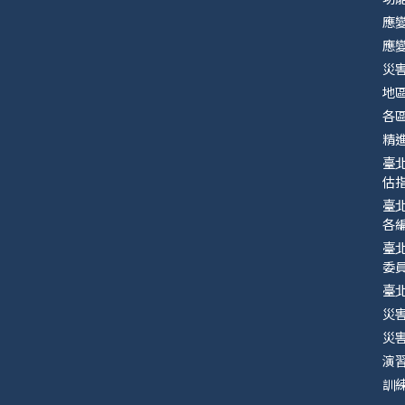
應
應
災
地
各
精
臺
估指
臺
各
臺
委
臺
災
災
演
訓