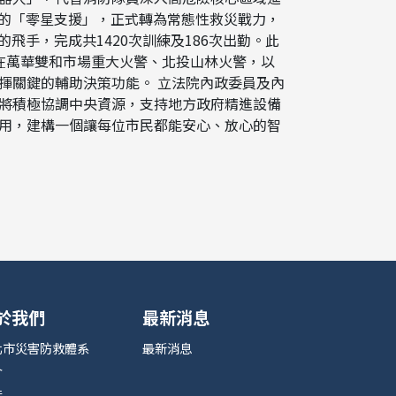
去的「零星支援」，正式轉為常態性救災戰力，
飛手，完成共1420次訓練及186次出勤。此
在萬華雙和市場重大火警、北投山林火警，以
揮關鍵的輔助決策功能。 立法院內政委員及內
將積極協調中央資源，支持地方政府精進設備
用，建構一個讓每位市民都能安心、放心的智
於我們
最新消息
北市災害防救體系
最新消息
介
能