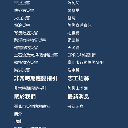
旱災災害
消防局
傳染病災害
警察局
火山災害
醫院
熱浪災害
防災宣導資訊
寒流低溫災害
地震篇
懸浮微粒物質災害
颱風篇
輸電線路災害
火災篇
土石流及大規模崩塌災害
CPR心肺復甦術
動植物疫災害
臺北市行動防災APP
颱洪災害
溺水篇
非常時期應變指引
志工招募
非常時期應變指引
防災士培訓
關於我們
最新消息
臺北市災害防救體系
最新消息
簡介
功能