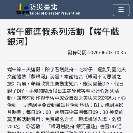
防災臺北
Taipei of Disaster Prevention
端午節連假系列活動【端午戲
銀河】
發佈時間:2026/06/03 10:35
端午節三天連假，除了看划龍舟、吃粽子，還能到臺北天
文館體驗「戲銀河」消暑！本館結合《銀河不可思議之
旅》特展，舉辦欣賞免費動畫短片、銀河書籤DIY、假日
親子DIY、手機闖關及假日主題導覽等精彩連假系列活
動，讓您在創作與學習中感受自然之美與天文的魅力。◎
活動一 立體劇場免費動畫短片活動地點：B1立體劇場影
片時間：每日09：00 超萌寵物軍團每日09：30 神奇的
莫里斯活動費用：免費報名方式：現場排隊入場，名額
200名。 ◎活動二 「銀河划龍舟-銀河畫趣」書籤DIY活