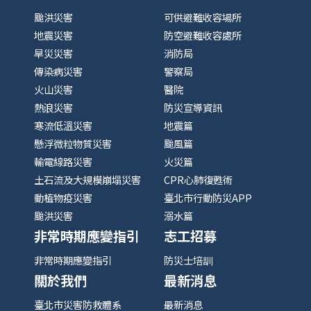
颱洪災害
可供避難收容場所
地震災害
防空避難收容處所
旱災災害
消防局
傳染病災害
警察局
火山災害
醫院
熱浪災害
防災宣導資訊
寒流低溫災害
地震篇
懸浮微粒物質災害
颱風篇
輸電線路災害
火災篇
土石流及大規模崩塌災害
CPR心肺復甦術
動植物疫災害
臺北市行動防災APP
颱洪災害
溺水篇
非常時期應變指引
志工招募
非常時期應變指引
防災士培訓
關於我們
最新消息
臺北市災害防救體系
最新消息