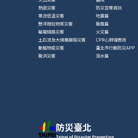
熱浪災害
防災宣導資訊
寒流低溫災害
地震篇
懸浮微粒物質災害
颱風篇
輸電線路災害
火災篇
土石流及大規模崩塌災害
CPR心肺復甦術
動植物疫災害
臺北市行動防災APP
颱洪災害
溺水篇
防災臺北
Taipei of Disaster Prevention