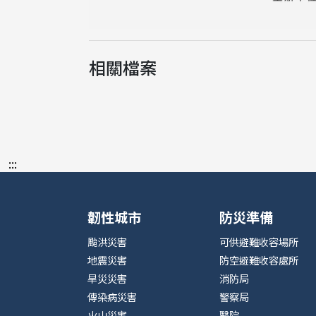
相關檔案
:::
韌性城市
防災準備
颱洪災害
可供避難收容場所
地震災害
防空避難收容處所
旱災災害
消防局
傳染病災害
警察局
火山災害
醫院