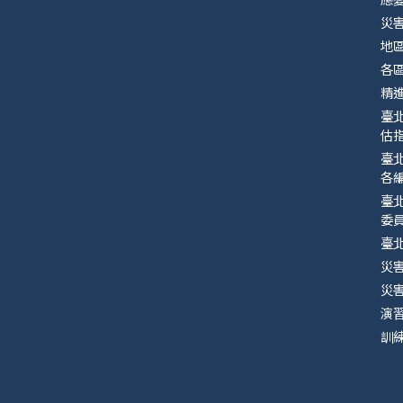
災
地
各
精
臺
估指
臺
各
臺
委
臺
災
災
演
訓