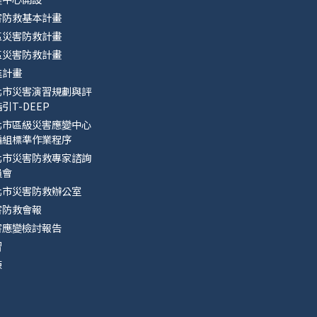
害防救基本計畫
區災害防救計畫
區災害防救計畫
進計畫
北市災害演習規劃與評
引T-DEEP
北市區級災害應變中心
編組標準作業程序
北市災害防救專家諮詢
員會
北市災害防救辦公室
害防救會報
害應變檢討報告
習
練