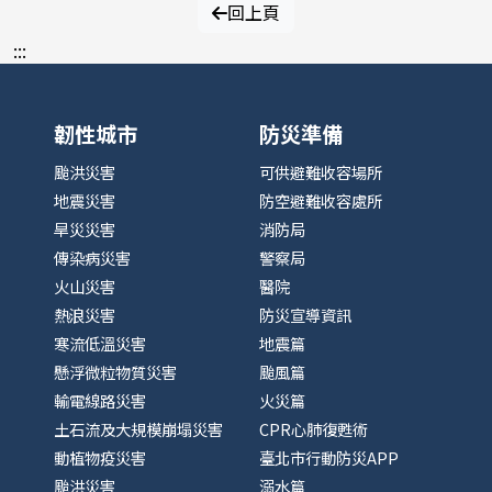
回上頁
:::
韌性城市
防災準備
颱洪災害
可供避難收容場所
地震災害
防空避難收容處所
旱災災害
消防局
傳染病災害
警察局
火山災害
醫院
熱浪災害
防災宣導資訊
寒流低溫災害
地震篇
懸浮微粒物質災害
颱風篇
輸電線路災害
火災篇
土石流及大規模崩塌災害
CPR心肺復甦術
動植物疫災害
臺北市行動防災APP
颱洪災害
溺水篇