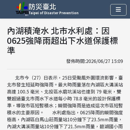
防災臺北
Taipei of Disaster Prevention
內湖積淹水 北市水利處：因
0625強降雨超出下水道保護標
準
發佈時間:2026/06/27 15:09
北市今（27）日表示，25日受颱風外圍環流影響，臺
北市發生短延時強降雨。最大時雨量落在內湖區大溝溪站
高達 100.5 毫米、北投區水磨坑溪站也達到 79 毫米，雙
雙超過臺北市雨水下水道每小時 78.8 毫米的設計保護標
準，導致市區短暫積水；瞬間強降雨是造成這次市區短暫
積水的主要原因。 水利處指出，0625降雨的瞬間強度
極高，內湖區白馬山莊雨量站10分鐘下了23.5mm雨量，
內湖大溝溪雨量站10分鐘下了21.5mm雨量，碧湖國小雨