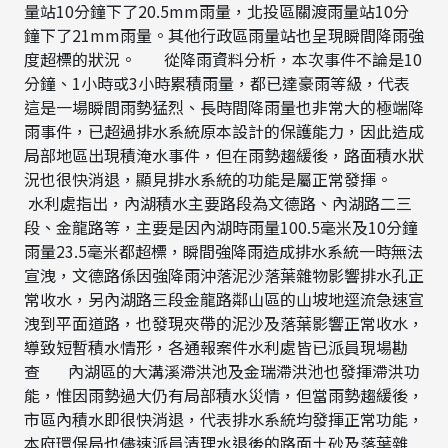
量站10分鐘下了20.5mm雨量，北投區關渡雨量站10分
鐘下了21mm雨量。其他行政區雨量站也呈現瞬間降雨強
度超標的狀況。 從降雨資料分析，本次事件不論是10
分鐘、1小時或3小時累積雨量，都已達豪雨等級，代表
這是一場瞬間雨勢猛烈、長時間降雨量也非常大的極端降
雨事件，已超過排水系統原本設計的保護能力，因此造成
局部地區出現積淹水事件，但在雨勢趨緩後，路面積水狀
況也很快消退，顯見排水系統的功能是屬正常發揮。
水利處指出，內湖積水主要路段為文德路、內湖路二三
段、金龍路等，主要是因內湖時雨量100.5毫米及10分鐘
雨量23.5毫米都超標，瞬間強降雨造成排水系統一時無法
宣洩，文德路係因強降雨沖落泥沙落葉雜物影響排水孔正
常收水，另內湖路三段金龍路鄰山區的山坡地逕流急速宣
洩到平面道路，也發現夾帶的泥沙及落葉影響正常收水，
導致短暫積水情形，各通報案件水利處皆已派員現場勘
查 內湖區的大溝溪滯洪池及金瑞滯洪池也發揮滯洪功
能，惟因雨勢過大仍有局部積水災情，但當雨勢趨緩後，
市區內積水即很快消退，代表排水系統均發揮正常功能，
本府環保局也儘速派員清理水退後的路面土砂及落葉雜