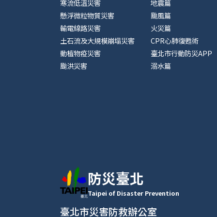
寒流低溫災害
地震篇
懸浮微粒物質災害
颱風篇
輸電線路災害
火災篇
土石流及大規模崩塌災害
CPR心肺復甦術
動植物疫災害
臺北市行動防災APP
颱洪災害
溺水篇
防災臺北
Taipei of Disaster Prevention
臺北市災害防救辦公室