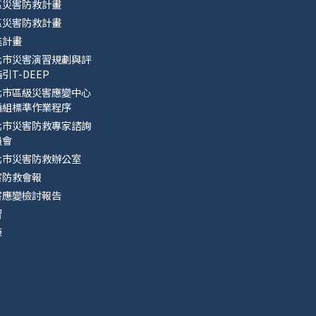
區災害防救計畫
區災害防救計畫
進計畫
北市災害演習規劃與評
引T-DEEP
北市區級災害應變中心
編組標準作業程序
北市災害防救專家諮詢
員會
北市災害防救辦公室
害防救會報
害應變檢討報告
習
練