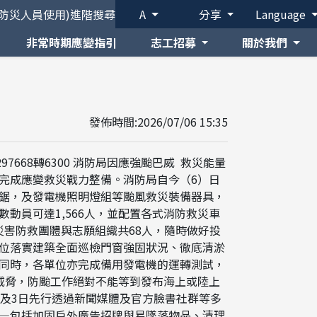
(防災人員使用)
進階搜尋
A
分享
Language
非常時期應變指引
志工招募
關於我們
發佈時間:2026/07/06 15:35
7668轉6300 消防局因應強颱巴威 救災能量
完成應變救災戰力整備。消防局自今（6）日
鋸，及發電機照明燈組等颱風救災裝備器具，
動員可達1,566人，並配置各式消防救災車
及災害防救團體與志願組織共68人，隨時做好投
位落實建築全面巡檢門窗強固狀況、徹底清淤
同時，各單位亦完成備用發電機的運轉測試，
威脅，防颱工作絕對不能等到發布海上或陸上
及3日先行透過新聞媒體及官方臉書社群等多
—包括加固戶外廣告招牌與易墜落物品、清理