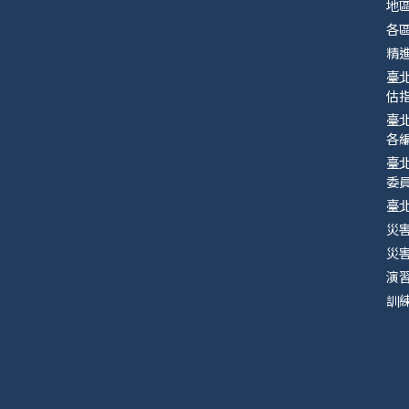
地
各
精
臺
估指
臺
各
臺
委
臺
災
災
演
訓