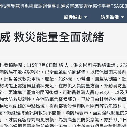
網站導覽
陳情系統
雙語詞彙
臺北通
災害應變雲端協作平臺TSAGE
韌性城市
防災準備
威 救災能量全面就緒
時間：115年7月6日聯 絡 人：洪文彬 科長聯絡電話：2729
消防局不敢掉以輕心，已全面啟動防颱整備，以確保風雨來襲前
，針對各式救災車輛、船艇、船外機、小幫浦、圓盤切割器、鏈
材均能正常運轉且油料充足。在救災人員能量方面，外勤消防全數
此外，更建構了堅實的民間後盾，可動員義消人員1,643人，以
強大防救災韌性。在消防廳舍整備部分，已於日前針對各外勤單
易積水紀錄的重點區域，提前部署沙包與防水閘門等防汛器材；
機下仍能維持通訊與救災不間斷。消防局表示，面對強烈颱風的
」，才能從容應對颱風侵襲。為提高全民防災意識，亦於7月1日
友務必把握風雨來臨前的穩定天氣，自主落實各項居家防颱整備