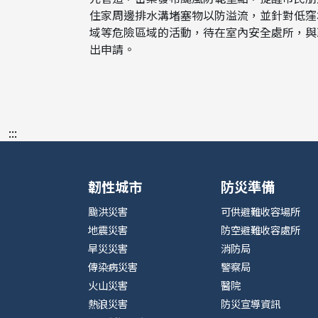
住家周邊排水溝堵塞物以防溢流，並針對低窪
域等危險區域的活動，待在室內安全處所，與
出申請。
:::
韌性城市
防災準備
颱洪災害
可供避難收容場所
地震災害
防空避難收容處所
旱災災害
消防局
傳染病災害
警察局
火山災害
醫院
熱浪災害
防災宣導資訊