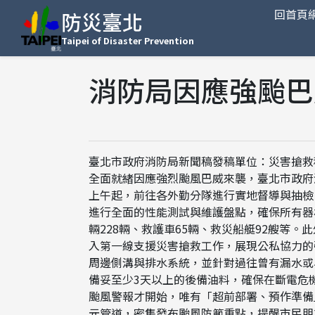
回首頁
防災臺北
Taipei of Disaster Prevention
消防局因應強颱巴
臺北市政府消防局新聞稿發稿單位：災害搶救科發稿
全面就緒因應強烈颱風巴威來襲，臺北市政府
上午起，前往各外勤分隊進行實地督導與抽檢
進行全面的性能測試與維護盤點，確保所有器
輛228輛、救護車65輛、救災船艇92艘等。
入第一線支援災害搶救工作，展現公私協力的
周邊側溝與排水系統，並針對過往曾有漏水或
備妥至少3天以上的後備油料，確保在斷電危
颱風警報才開始，唯有「超前部署、預作準備
元管道，密集發布颱風防範重點，提醒市民朋