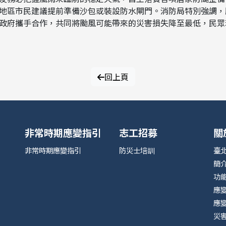
地區市民建議提前準備沙包或裝設防水閘門。消防局特別強調，
政府攜手合作，共同將颱風可能帶來的災害損失降至最低，民眾
回上頁
非常時期應變指引
志工招募
關
非常時期應變指引
防災士培訓
臺
簡
功
應
應
災