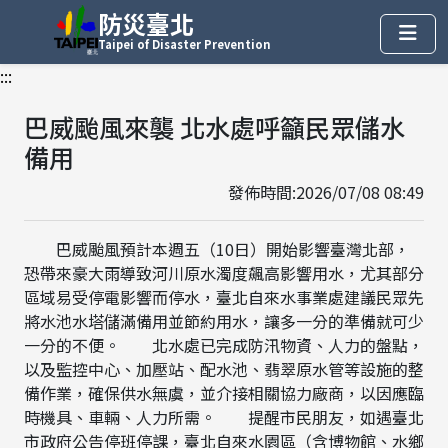
防災臺北
Taipei of Disaster Prevention
:::
巴威颱風來襲 北水處呼籲民眾儲水
備用
發佈時間:2026/07/08 08:49
巴威颱風預計本週五（10日）開始影響臺灣北部，
恐帶來豪大雨導致河川原水濁度飆高影響用水，尤其部分
區域易受停電影響而停水，臺北自來水事業處建議民眾先
將水池水塔儲滿備用並節約用水，讓多一分的準備就可少
一分的不便。 北水處已完成防汛物資、人力的盤點，
以及監控中心、加壓站、配水池、翡翠原水管等設施的整
備作業，確保供水無虞，並介接相關協力廠商，以因應臨
時機具、車輛、人力所需。 提醒市民朋友，如遇臺北
市政府公告停班停課，臺北自來水園區（含博物館、水鄉