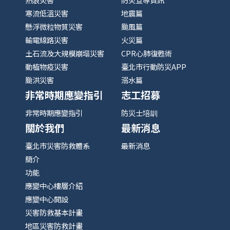
寒流低溫災害
地震篇
懸浮微粒物質災害
颱風篇
輸電線路災害
火災篇
土石流及大規模崩塌災害
CPR心肺復甦術
動植物疫災害
臺北市行動防災APP
颱洪災害
溺水篇
非常時期應變指引
志工招募
非常時期應變指引
防災士培訓
關於我們
最新消息
臺北市災害防救體系
最新消息
簡介
功能
應變中心樓層介紹
應變中心開設
災害防救基本計畫
地區災害防救計畫