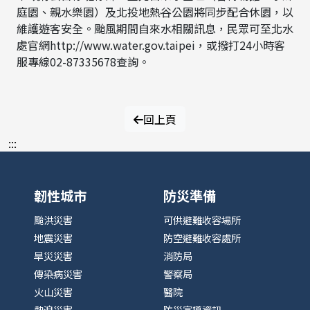
庭園、親水樂園）及北投地熱谷公園將同步配合休園，以
維護遊客安全。颱風期間自來水相關訊息，民眾可至北水
處官網http://www.water.gov.taipei，或撥打24小時客
服專線02-87335678查詢。
回上頁
:::
韌性城市
防災準備
颱洪災害
可供避難收容場所
地震災害
防空避難收容處所
旱災災害
消防局
傳染病災害
警察局
火山災害
醫院
熱浪災害
防災宣導資訊