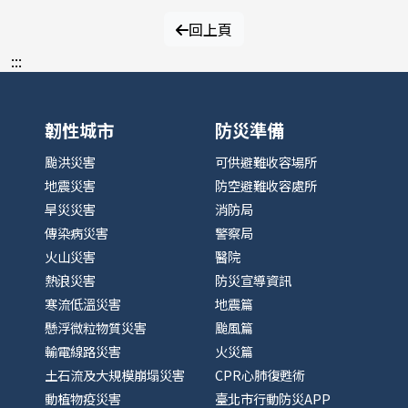
回上頁
:::
韌性城市
防災準備
颱洪災害
可供避難收容場所
地震災害
防空避難收容處所
旱災災害
消防局
傳染病災害
警察局
火山災害
醫院
熱浪災害
防災宣導資訊
寒流低溫災害
地震篇
懸浮微粒物質災害
颱風篇
輸電線路災害
火災篇
土石流及大規模崩塌災害
CPR心肺復甦術
動植物疫災害
臺北市行動防災APP