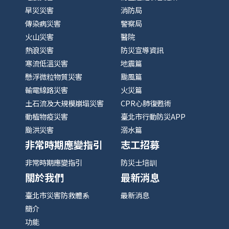
旱災災害
消防局
傳染病災害
警察局
火山災害
醫院
熱浪災害
防災宣導資訊
寒流低溫災害
地震篇
懸浮微粒物質災害
颱風篇
輸電線路災害
火災篇
土石流及大規模崩塌災害
CPR心肺復甦術
動植物疫災害
臺北市行動防災APP
颱洪災害
溺水篇
非常時期應變指引
志工招募
非常時期應變指引
防災士培訓
關於我們
最新消息
臺北市災害防救體系
最新消息
簡介
功能