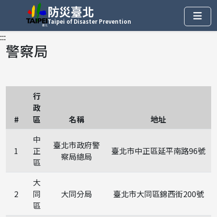
防災臺北
Taipei of Disaster Prevention
:::
警察局
行
政
#
區
名稱
地址
中
臺北市政府警
1
正
臺北市中正區延平南路96號
察局總局
區
大
2
同
大同分局
臺北市大同區錦西街200號
區