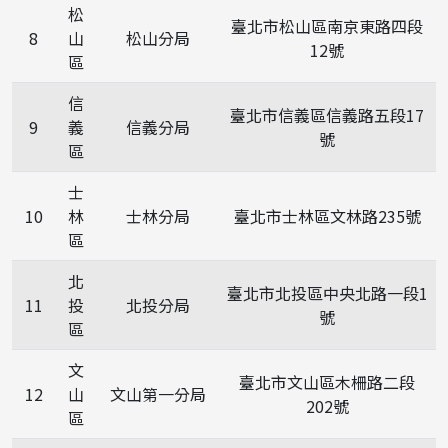
松
臺北市松山區南京東路四段
8
山
松山分局
12號
區
信
臺北市信義區信義路五段17
9
義
信義分局
號
區
士
10
林
士林分局
臺北市士林區文林路235號
區
北
臺北市北投區中央北路一段1
11
投
北投分局
號
區
文
臺北市文山區木柵路二段
12
山
文山第一分局
202號
區