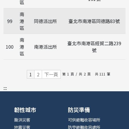
區
南
99
港
同德派出所
臺北市南港區同德路83號
區
南
臺北市南港區經貿二路239
100
港
南港派出所
號
區
1
2
下一頁
第
1
頁
/
共
2
頁
共 111
筆
:::
韌性城市
防災準備
颱洪災害
可供避難收容場所
地震災害
防空避難收容處所