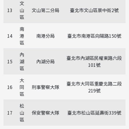
文
13
山
文山第二分局
臺北市文山區景中街2號
區
南
14
港
南港分局
臺北市南港區向陽路150號
區
內
臺北市內湖區民權東路六段
15
湖
內湖分局
101號
區
大
臺北市大同區重慶北路二段
16
同
刑事警察大隊
219號
區
松
17
山
保安警察大隊
臺北市松山區延壽街339號
區