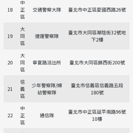
中
18
正
交通警察大隊
臺北市中正區愛國西路26號
區
大
臺北市大同區華陰街32號地
19
同
捷運警察隊
下2樓
區
大
20
同
寧夏路派出所
臺北市大同區錦西街200號
區
信
少年警察隊/婦
臺北市信義區信義路五段
21
義
幼警察隊
180號
區
中
臺北市中正區延平南路96號
22
正
通信隊
10樓
區