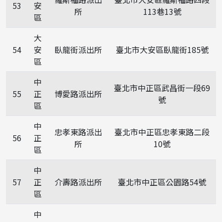
53
安
所
113巷13號
區
大
54
安
臥龍街派出所
臺北市大安區臥龍街185號
區
中
臺北市中正區武昌街一段69
55
正
博愛路派出所
號
區
中
忠孝東路派出
臺北市中正區忠孝東路二段
56
正
所
10號
區
中
57
正
介壽路派出所
臺北市中正區公園路54號
區
中