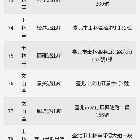
200號
區
士
74
林
後港派出所
臺北市士林區福港街151號
區
士
臺北市士林區中山北路六段
75
林
蘭雅派出所
153號1樓
區
文
76
山
景美派出所
臺北市文山區景中街2號
區
文
臺北市文山區興隆路二段
77
山
興隆派出所
156號
區
士
臺北市士林區仰德大道一段
78
林
芝山岩派出所