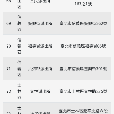
68
山
三民派出所
163之1號
區
信
69
義
吳興街派出所
臺北市信義區吳興街262號
區
信
70
義
福德街派出所
臺北市信義區福德街86號
區
信
71
義
六張犁派出所
臺北市信義區嘉興街301號
區
士
72
林
文林派出所
臺北市士林區文林路235號
區
士
臺北市士林區延平北路六段
73
林
社子派出所