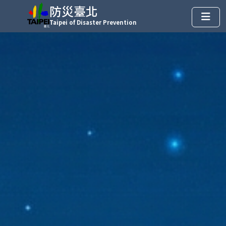
防災臺北
Taipei of Disaster Prevention